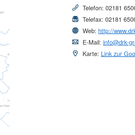
Juniorwasserretter
Rotkreuzku
Telefon:
02181 650
Senioren und Mobilität
Kurse für 
Telefax:
02181 650
Mobilitätshilfedienst
Kindersc
Web:
http://www.dr
E-Mail:
info@drk-gr
Karte:
Link zur Go