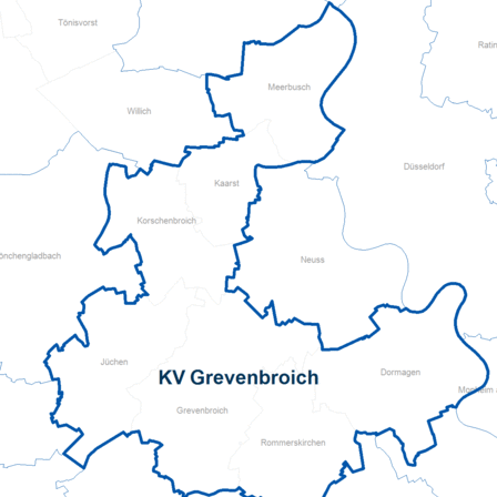
Erwachsene
Obdachbus
Erste Hilfe Tipps
Sicherheit am Wasser