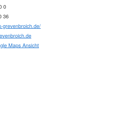
rs "Erste Hilfe"
0 0
Kinder
0 36
hwimmen
k-grevenbroich.de/
evenbroich.de
ogle Maps Ansicht