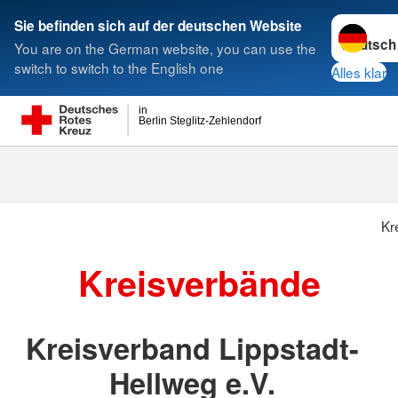
Sprache w
Sie befinden sich auf der deutschen Website
You are on the German website, you can use the
Suche
switch to switch to the English one
Alles klar
in
Berlin Steglitz-Zehlendorf
Kr
Kreisverbände
Kreisverband Lippstadt-
Hellweg e.V.