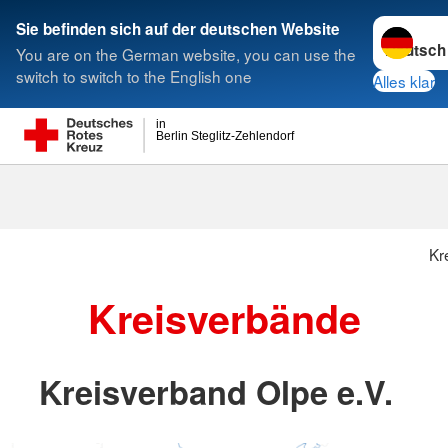
Sprache w
Sie befinden sich auf der deutschen Website
You are on the German website, you can use the
Suche
switch to switch to the English one
Alles klar
in
Berlin Steglitz-Zehlendorf
Kr
Kreisverbände
Kreisverband Olpe e.V.