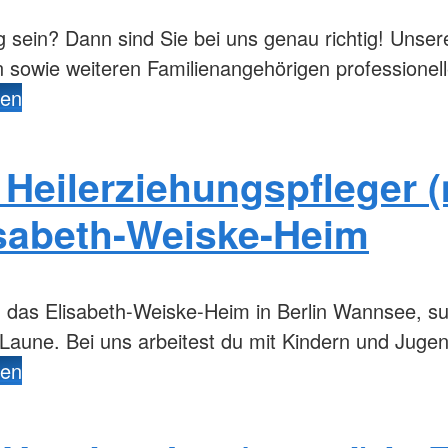
Juniorwasserretter
Rotkreuzku
g sein? Dann sind Sie bei uns genau richtig! Unser
Senioren und Mobilität
Kurse für 
en sowie weiteren Familienangehörigen professione
Mobilitätshilfedienst
Kindersc
den
 Heilerziehungspfleger 
isabeth-Weiske-Heim
 das Elisabeth-Weiske-Heim in Berlin Wannsee, su
 Laune. Bei uns arbeitest du mit Kindern und Juge
den