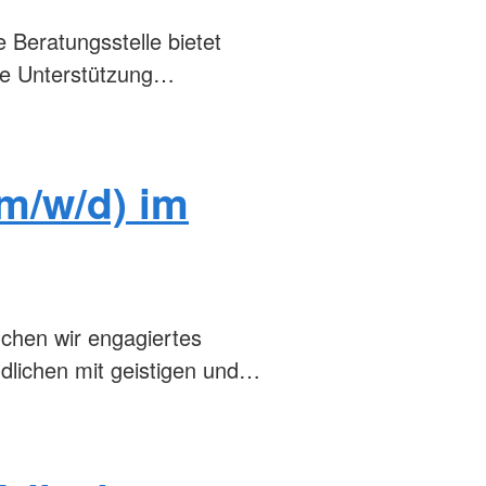
rs "Erste Hilfe"
e Beratungsstelle bietet
Kinder
lle Unterstützung…
hwimmen
(m/w/d) im
chen wir engagiertes
ndlichen mit geistigen und…