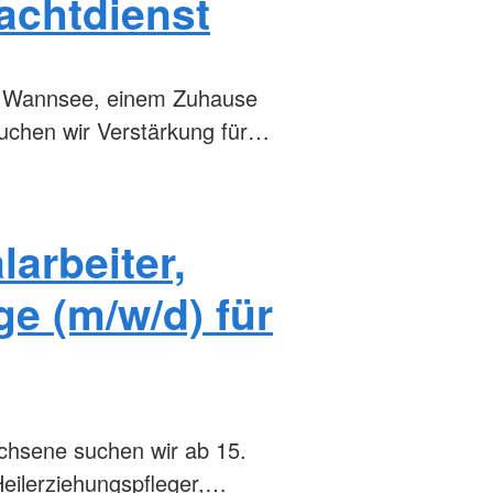
achtdienst
in Wannsee, einem Zuhause
suchen wir Verstärkung für…
larbeiter,
ge (m/w/d) für
chsene suchen wir ab 15.
Heilerziehungspfleger,…