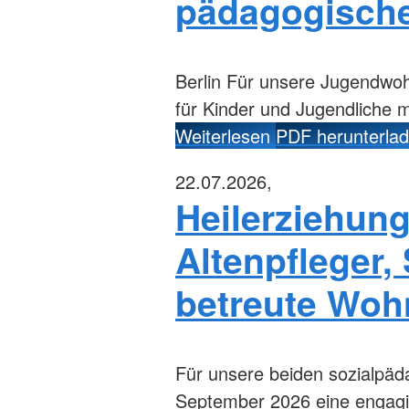
pädagogische
Berlin
Für unsere Jugendwohn
für Kinder und Jugendliche m
Weiterlesen
PDF herunterla
22.07.2026,
Heilerziehungs
Altenpfleger,
betreute Woh
Für unsere beiden sozialpä
September 2026 eine engagier