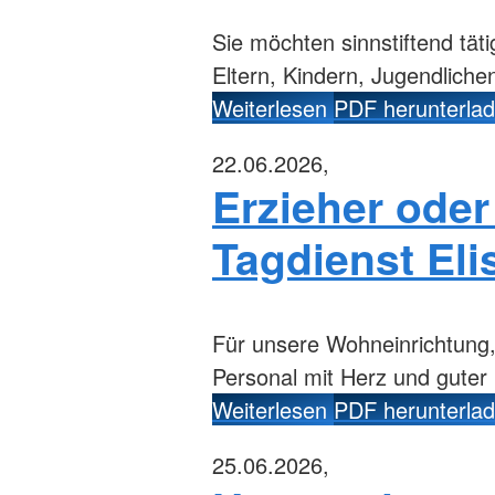
Erwachsene
Obdachbus
Erste Hilfe Tipps
Sie möchten sinnstiftend täti
Sicherheit am Wasser
Eltern, Kindern, Jugendlich
Weiterlesen
PDF herunterla
22.06.2026,
Erzieher oder
Tagdienst El
Für unsere Wohneinrichtung,
Personal mit Herz und guter
Weiterlesen
PDF herunterla
25.06.2026,