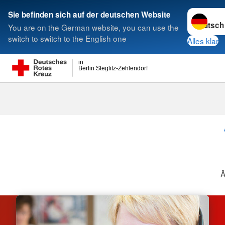
Sprache w
Sie befinden sich auf der deutschen Website
You are on the German website, you can use the
Suche
switch to switch to the English one
Alles klar
in
Berlin Steglitz-Zehlendorf
Ämterlotsen
Ä