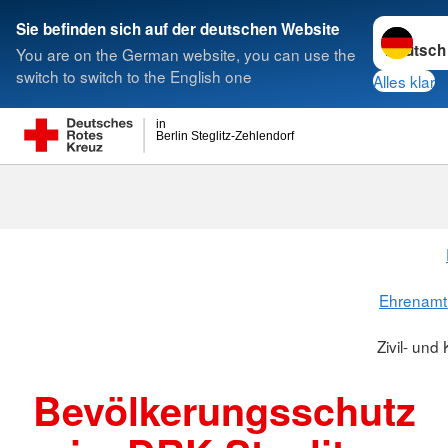
Sprache w
Sie befinden sich auf der deutschen Website
You are on the German website, you can use the
Suche
switch to switch to the English one
Alles klar
in
Berlin Steglitz-Zehlendorf
Zivil- und Ka
Ehrenamt
Zivil- un
Bevölkerungsschutz