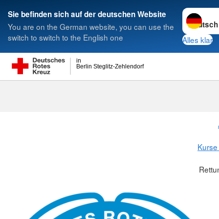
Sprache w
Sie befinden sich auf der deutschen Website
You are on the German website, you can use the
Suche
switch to switch to the English one
Alles klar
in
Berlin Steglitz-Zehlendorf
Rettungssch
Kurse 
Rett