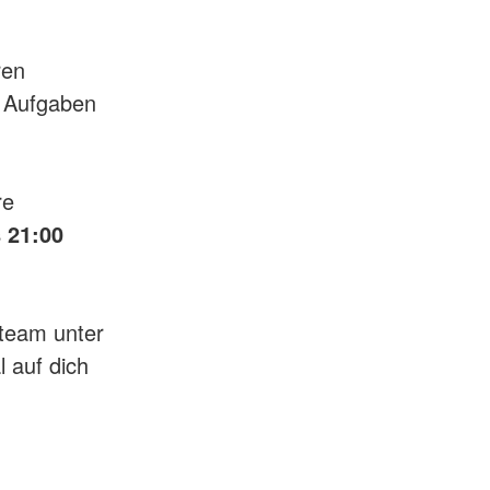
ren
e Aufgaben
re
 21:00
steam unter
 auf dich