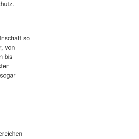
hutz.
inschaft so
r, von
n bis
sten
 sogar
ereichen