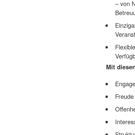
– von N
Betreu
Einziga
Veranst
Flexibl
Verfügb
Mit diesen
Engagem
Freude
Offenhe
Interes
Strukt