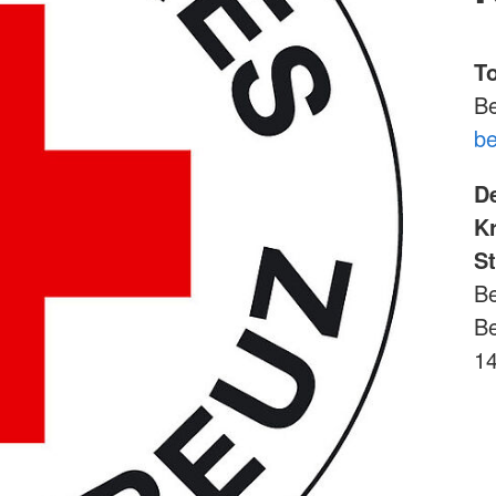
T
Be
be
D
Kr
St
Be
Be
14