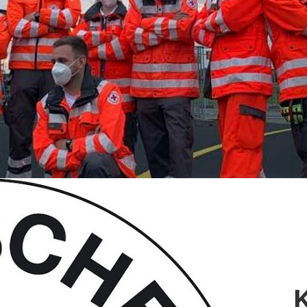
Juniorwasserretter
Rotkreuzku
Senioren und Mobilität
Kurse für 
Mobilitätshilfedienst
Kindersc