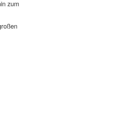
hin zum
 großen