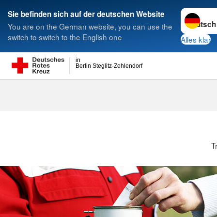
Sprache w
Sie befinden sich auf der deutschen Website
You are on the German website, you can use the
Suche
switch to switch to the English one
Alles klar
in
Berlin Steglitz-Zehlendorf
T