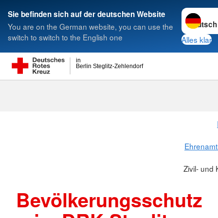
Sprache w
Sie befinden sich auf der deutschen Website
You are on the German website, you can use the
Suche
switch to switch to the English one
Alles klar
in
Berlin Steglitz-Zehlendorf
Zivil- und Ka
Ehrenamt
Zivil- un
Bevölkerungsschutz