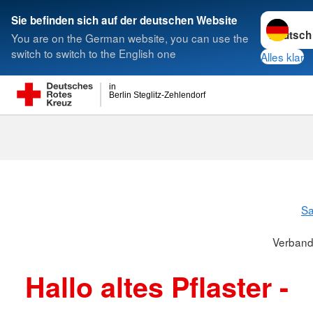
Sprache w
Sie befinden sich auf der deutschen Website
You are on the German website, you can use the
Suche
switch to switch to the English one
Alles klar
in
Berlin Steglitz-Zehlendorf
Verbandskäs
S
Verband
Hallo altes Pflaster -