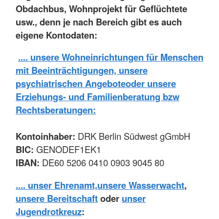
Obdachbus, Wohnprojekt für Geflüchtete
usw., denn je nach Bereich gibt es auch
eigene Kontodaten:
.... unsere Wohneinrichtungen für Menschen
mit Beeinträchtigungen, unsere
psychiatrischen Angebote
oder unsere
Erziehungs- und Familienberatung bzw
Rechtsberatungen:
Kontoinhaber:
DRK Berlin Südwest gGmbH
BIC:
GENODEF1EK1
IBAN:
DE60 5206 0410 0903 9045 80
.... unser Ehrenamt,
unsere Wasserwacht
,
unsere Bereitschaft
oder
unser
Jugendrotkreuz
: