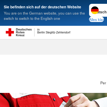
Sprache w
Sie befinden sich auf der deutschen Website
You are on the German website, you can use the
Suche
switch to switch to the English one
Alles klar
in
Berlin Steglitz-Zehlendorf
Per Überwei
Per