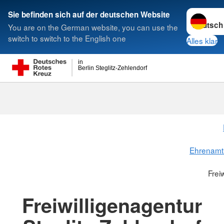
Sprache w
Sie befinden sich auf der deutschen Website
You are on the German website, you can use the
Suche
switch to switch to the English one
Alles klar
in
Berlin Steglitz-Zehlendorf
Freiwilligena
Ehrenamt
Frei
Freiwilligenagentur