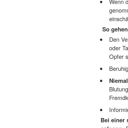
Wenn di
genomme
einsch
So gehen 
Den Ve
oder Ta
Opfer s
Beruhig
Niemal
Blutun
Fremdk
Inform
Bei einer