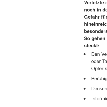
Erwachsene
Obdachbus
Verletzte 
Erste Hilfe Tipps
noch in d
Sicherheit am Wasser
Gefahr für
hineinrei
besonders
So gehen 
steckt:
Den Ve
oder Ta
Opfer s
Beruhig
Decken
Inform