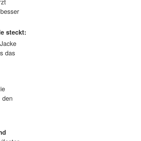
rzt
 besser
e steckt:
 Jacke
ss das
ie
m den
nd