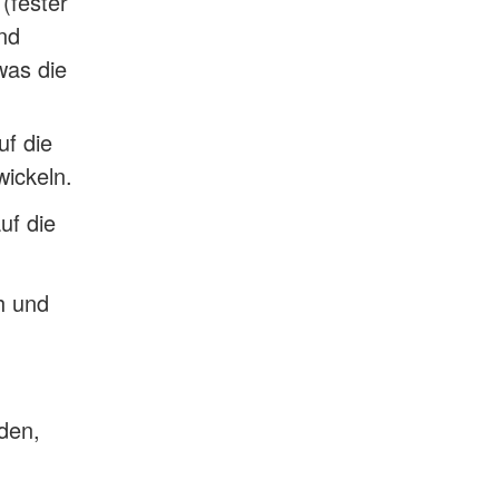
(fester
und
was die
f die
ickeln.
uf die
h und
den,