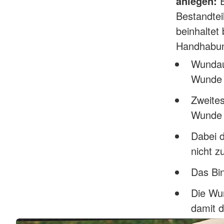
anlegen:
E
Bestandtei
beinhaltet
Handhabung
Wundau
Wunde 
Zweites
Wunde 
Dabei 
nicht z
Das Bin
Die Wun
damit d