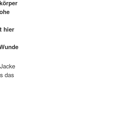
dkörper
rs "Erste Hilfe"
hohe
Kinder
hwimmen
t hier
r Wunde
 Jacke
ss das