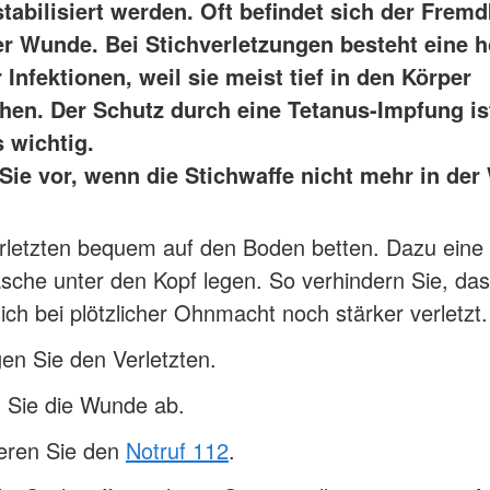
stabilisiert werden. Oft befindet sich der Frem
Juniorwasserretter
Rotkreuzku
er Wunde. Bei Stichverletzungen besteht eine 
Senioren und Mobilität
Kurse für 
 Infektionen, weil sie meist tief in den Körper
Mobilitätshilfedienst
Kindersc
chen. Der Schutz durch eine Tetanus-Impfung is
 wichtig.
Sie vor, wenn die Stichwaffe nicht mehr in de
rletzten bequem auf den Boden betten. Dazu eine
sche unter den Kopf legen. So verhindern Sie, da
ich bei plötzlicher Ohnmacht noch stärker verletzt.
en Sie den Verletzten.
 Sie die Wunde ab.
ieren Sie den
Notruf 112
.