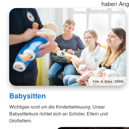
Erwachsene
Obdachbus
haben Ange
Erste Hilfe Tipps
Sicherheit am Wasser
Foto: A. Zelck / DRKS
Babysitten
Wichtiges rund um die Kinderbetreuung: Unser
Babysitterkurs richtet sich an Schüler, Eltern und
Großeltern.