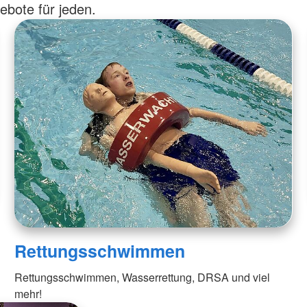
bote für jeden.
Juniorwasserretter
Rotkreuzku
Senioren und Mobilität
Kurse für 
Mobilitätshilfedienst
Kindersc
Rettungsschwimmen
Rettungsschwimmen, Wasserrettung, DRSA und viel
mehr!