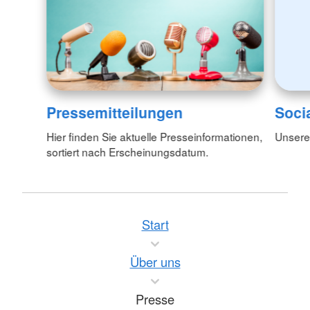
Pressemitteilungen
Soci
Hier finden Sie aktuelle Presseinformationen,
Unsere
sortiert nach Erscheinungsdatum.
Start
Über uns
Presse