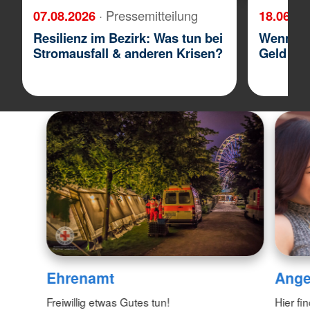
07.08.2026
· Pressemitteilung
18.06.2
Resilienz im Bezirk: Was tun bei
Wenn Kun
Stromausfall & anderen Krisen?
Geld
Ange
Ehrenamt
Hier fi
Freiwillig etwas Gutes tun!